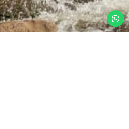
JUAGRO
Há mais de 30 anos atuando no agronegócio, a
JUAGRO oferece máquinas, implementos e
soluções completas, com atendimento
especializado e foco em qualidade, confiança e
alto desempenho no campo.